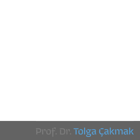
Kurumsal içerik yönetimi kapsamında
elektronik bilgi ve belge sistemlerinin
bir kurum örneğinde değerlendirilmesi
Tez
By
Tolga Çakmak
18 Mayıs 2011
Kurumsal bilgi, iş süreçlerinin bir parçası olarak
üretilen ya da sağlanan kurumsal iletişim, karar
verme ve doğrulama sürecinde kullanılan her türlü
içeriği kapsamaktadır. Farklı bilgi sistemleri altında
tanımlanan içeriğin yönetimi öncelikle kurumsal
beklentiler çerçevesinde yapılandırılmaktadır.