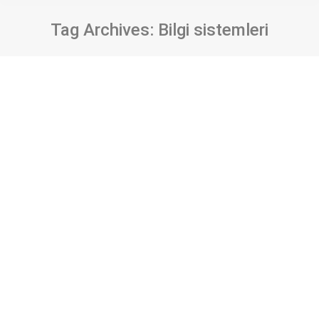
Tag Archives:
Bilgi sistemleri
Kurumsal bilgi sistemleri içerisinde
belge yönetimi: Türkiye’deki kamu
üniversitelerinde gerçekleştirilen