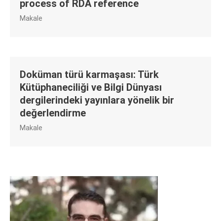
process of RDA reference
Makale
Doküman türü karmaşası: Türk
Kütüphaneciliği ve Bilgi Dünyası
dergilerindeki yayınlara yönelik bir
değerlendirme
Makale