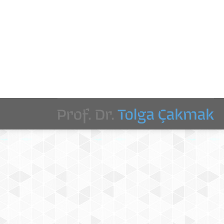
Kütüphaneciliği ve Bilgi Dünyası dergilerindeki
yayınların doküman türlerinin doğruluk ve
tutarlılıklarının analiz edilmesini amaçlamaktadır.
Çalışmada yayınların doküman türlerinin doğruluk ve
tutarlılık analizleri, tam metinler, dergi web…