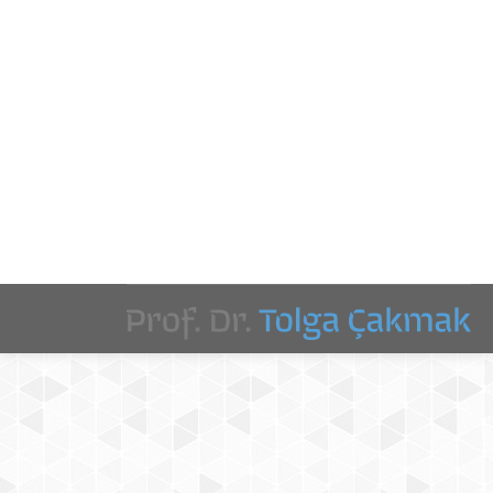
Kitap
By
Tolga Çakmak
12 Mayıs 2015
Kitap, InterPARES Projesi çerçevesinde Türkiye
Takımı tarafından yürütülen faaliyetlerin sonucu
elde edilen veriler yanında, özellikle ülkemizde
basılı ve elektronik ortamda resmi iletişim, iş
süreçleri ve belge yönetimi faaliyetlerine yön veren
temel düzenlemeleri de içermektedir.