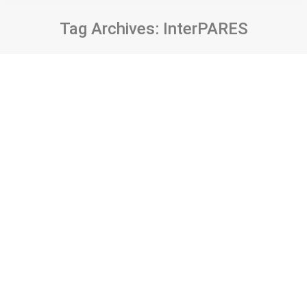
Tag Archives:
InterPARES
Kamusal bilgi ve elektronik belge
yönetimi: organizasyonlar ve
üniversitelere yönelik koşulların analizi