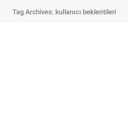
Tag Archives:
kullanıcı beklentileri
Üniversite öğrencilerin mobil teknoloji
kullanımı: Hacettepe Üniversitesi Bilgi
ve Belge Yönetimi Bölümü örneği