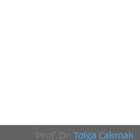
Derneği Dijital Arşivi
Kitap İçi Bölüm
By
Tolga Çakmak
5 Mayıs 2018
Yazar/lar: Tolga Çakmak Kaynak: Cumhuriyet’le
Büyüyen Yardım Sevenler Sayfa: 238-249 Yayınyeri,
Yayınevi: Ankara: Türkiye Yardım Sevenler Derneği
ISBN: 978-605-81559-0-9 Giriş Kültürel miras bir
toplumun yaşayışını yansıtan en önemli unsurlardan
biridir. Toplumun yaşam dinamiklerini yansıtan ve
toplumsal yapının ve özelliklerin dışsallaştığı
ürünlerle ortaya çıkan bu yapı hem kuşaklar
arasında aktarılarak devamlılık sağlanmakta hem
de toplumun temel dinamiklerini yansıttığı…