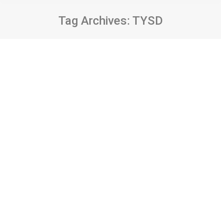
Tag Archives:
TYSD
Dijitalleştirilen kültürel miras
ürünlerinin erişime sunulmasına yönelik
bir çalışma: Türkiye Yardım Sevenler