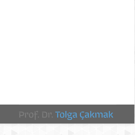
r/index.php/bd/article/view/137 Öz Türkiye’de
 resmi yayın organı olan Bilgi Dünyası dergisinin
ı dergisi üniversite ve araştırma…