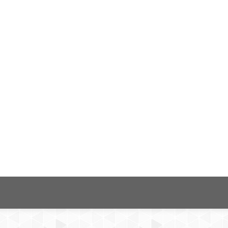
isinin bibliyometrik profili
gi Dünyası Cilt/Sayı/Sayfa: 11(2), 332-348 URL: http://bd.org.t
şmesinde Üniversite ve araştırma kütüphanecileri Derneği’nin (Ünak)
 Ekim aylarında olmak üzere yılda iki defa yayımlanan Bilgi Dünyas