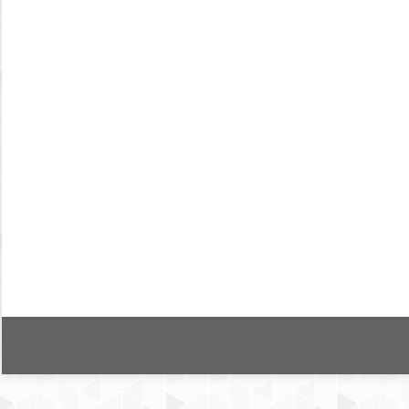
Başlangıcından bugüne Bilgi Dünyası derg
Makale
By
Tolga Çakmak
15 Aralık 2010
Yazar/lar: Zehra Taşkın ve Tolga Çakmak Kaynak: Bil
kütüphanecilik ve bilgibilim alanı literatürünün geli
katkısı bilinmektedir. 2000 yılından bu yana nisan ve