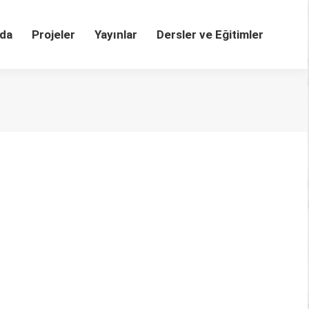
da
Projeler
Yayınlar
Dersler ve Eğitimler
eri
netim sistemleri, bilimsel dergilerdeki yayın
eri sonucunda ortaya çıkan ürünleri makine
i kolaylaştırmaktadır. Diğer yandan…