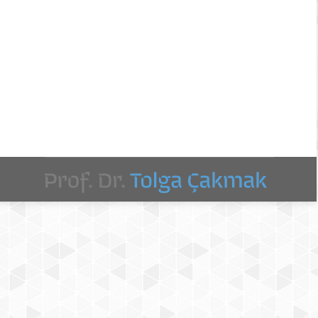
leri
netim sistemleri, bilimsel dergilerdeki yayın
ri sonucunda ortaya çıkan ürünleri makine etkileşimine
maktadır. Diğer yandan bu sistemlerin…