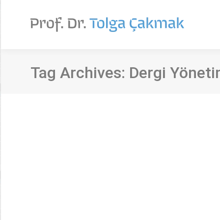
Tag Archives:
Dergi Yöneti
Bir dergi yönetim sistemi yapılandırması 
Görüş
By
Tolga Çakmak
31 Aralık 2020
Yazar/lar: Tolga Çakmak Kaynak: Bilgi Dünyası Cilt/
süreçlerinin standart, merkezi ve şeffaf bir şekilde 
etkileşimine uygun bir şekilde sunmaktadır. Söz konus