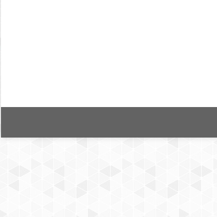
Bir dergi yönetim sistemi yapılandırması
Görüş
By
Tolga Çakmak
30 Haziran 2020
Leave a 
Yazar/lar: Tolga Çakmak Kaynak: Bilgi Dünyası Cilt/
süreçlerinin standart, merkezi ve şeffafbir şekilde y
uygun bir şekilde sunmaktadır. Söz konusu sistemler a