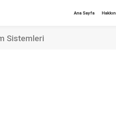
Ana Sayfa
Hakkın
m Sistemleri
süreci: Bilgi Dünyası Dergisi ve açık dergi sisteml
Sayı/Sayfa: 21(2), 373-384 DOI: 10.15612/BD.2020.579 Öz Dergi yö
yönetilmesini sağlayan araçlardır. Bu sistemler, yayıncılık süreçl
u sistemler ayrıca süreç içerisinde rol alan aktörlerin iletişimin