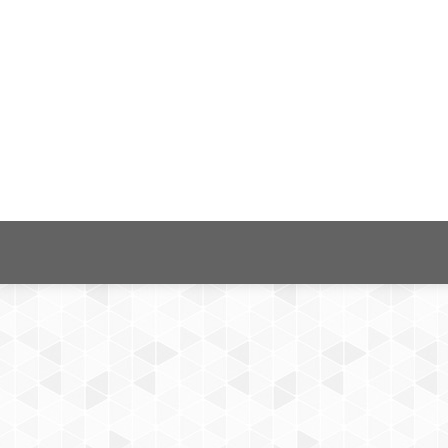
 süreci: Bilgi Dünyası Dergisi ve Açık Dergi Sistem
comment
Sayı/Sayfa: 21(2), 373-384 DOI: 10.15612/BD.2020.579 Öz Dergi yö
önetilmesini sağlayan araçlardır. Bu sistemler, yayıncılık süreçle
yrıca süreç içerisinde rol alan aktörlerin iletişimini kolaylaştır