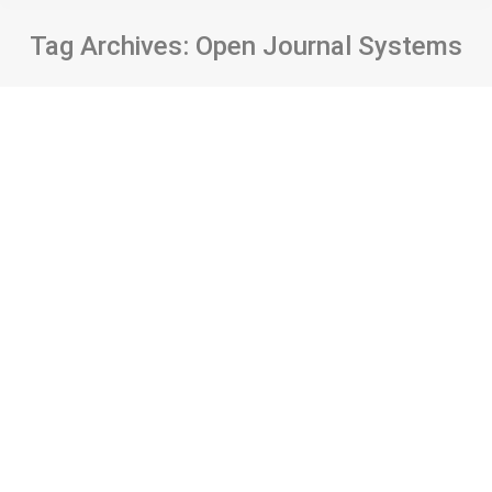
Tag Archives:
Open Journal Systems
Bir dergi yönetim sistemi
yapılandırması süreci: Bilgi Dünyası
Dergisi ve açık dergi sistemleri
Görüş
By
Tolga Çakmak
31 Aralık 2020
Yazar/lar: Tolga Çakmak Kaynak: Bilgi Dünyası
Cilt/Sayı/Sayfa: 21(2), 373-384 DOI:
10.15612/BD.2020.579 Öz Dergi yönetim
sistemleri, bilimsel dergilerdeki yayın süreçlerinin
standart, merkezi ve şeffaf bir şekilde
yönetilmesini sağlayan araçlardır. Bu sistemler,