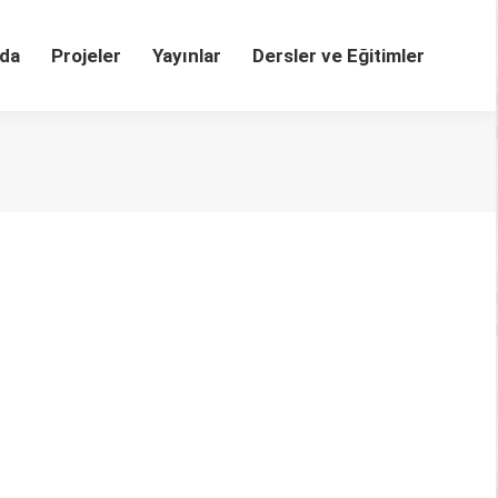
da
Projeler
Yayınlar
Dersler ve Eğitimler
lıklarına yönelik bir analiz
0 Öz Bu çalışmada süreli yayınların bir türü olan ve
loging, MARC) standardıyla uyumluluğunun içerik ve