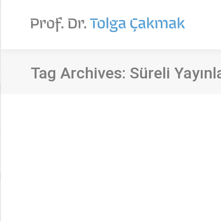
Tag Archives:
Süreli Yayınl
Kütüphane kataloglarında basılı süreli y
Makale
By
Tolga Çakmak
30 Haziran 2024
Yazar/lar: Tolga Çakmak ve Hande Gülbay Kaynak: Bil
basılı ortamda bulunan dergilere atanan konu başlı
yapısal olarak analiz edilmesi amaçlanmıştır. Araşt