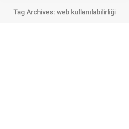
Tag Archives:
web kullanılabilirliği
Web sayfası kullanılabilirliğinin
ölçülmesi: Hacettepe Üniversitesi Bilgi
ve Belge Yönetimi Bölümü web sayfası