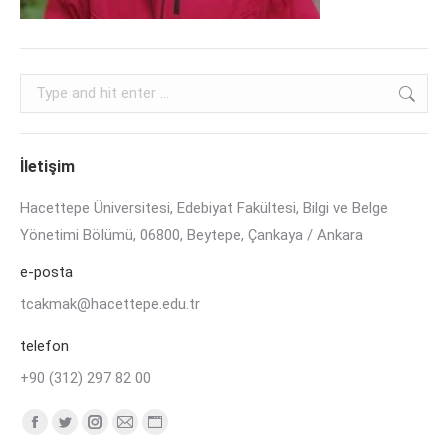
Search:
İletişim
Hacettepe Üniversitesi, Edebiyat Fakültesi, Bilgi ve Belge
Yönetimi Bölümü, 06800, Beytepe, Çankaya / Ankara
e-posta
tcakmak@hacettepe.edu.tr
telefon
+90 (312) 297 82 00
Find us on:
Facebook
Twitter
Instagram
Mail
Website