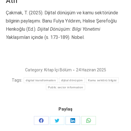
Atıf
Çakmak, T. (2025). Dijital dönüşüm ve kamu sektöründe
bilginin paylaşımı. Banu Fulya Yıldırım, Halise Şerefoğlu
Henkoğlu (Ed.).
Dijital Dönüşüm: Bilgi Yönetimi
Yaklaşımları
içinde (s. 173-189). Nobel.
Category:
Kitap İçi Bölüm
24 Haziran 2025
Tags:
digital transformation
dijital dönüşüm
Kamu sektörü bilgisi
Public sector information
Paylaş
Share
Share
Share
Share