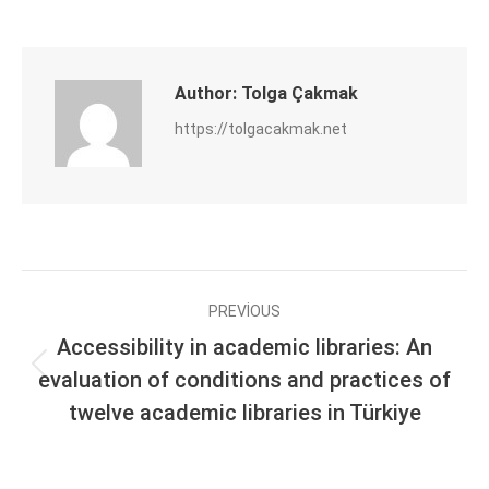
on
on
on
on
Facebook
Twitter
LinkedIn
WhatsApp
Author:
Tolga Çakmak
https://tolgacakmak.net
Post
PREVIOUS
navigation
Accessibility in academic libraries: An
Previous
evaluation of conditions and practices of
post:
twelve academic libraries in Türkiye