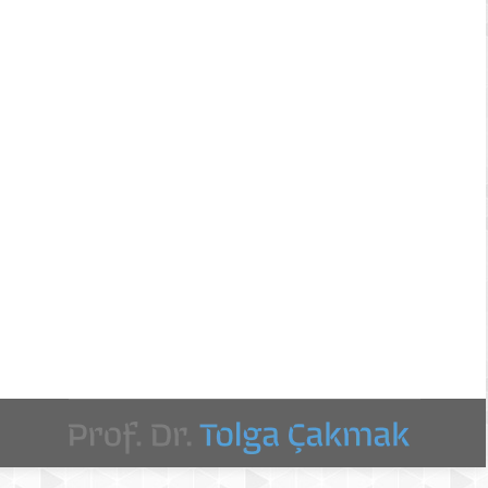
e toplumsal gelişmelerin birikimli bir şekilde
 bilgi, yazının bulunması ile birlikte sözlü olarak