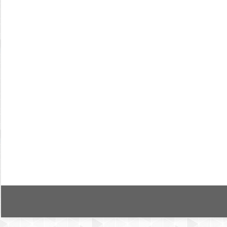
Somut olmayan kültürel mirasın dijitalleş
Kitap İçi Bölüm
By
Tolga Çakmak
24 Aralık 2016
Bilgi, tarih boyunca toplumların gelişmelerinde ve var
gerçekleşmesinde etkili olan bir kavramdır. İlk çağlard
gerçekleştirilen iletişimin kayıt altına alınmasını gere