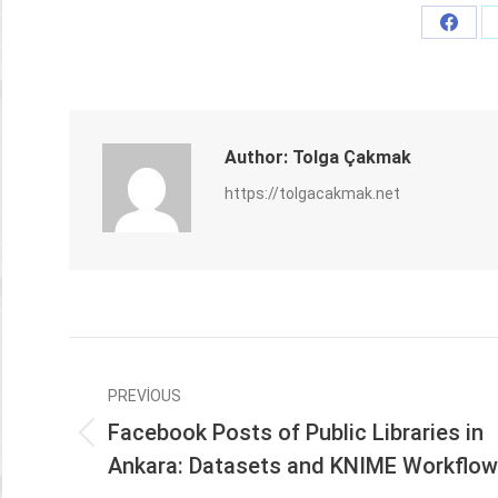
Share
on
Faceb
Author:
Tolga Çakmak
https://tolgacakmak.net
Post
navigation
PREVIOUS
Facebook Posts of Public Libraries in
Previous
Ankara: Datasets and KNIME Workflow
post: