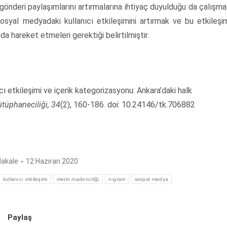
 gönderi paylaşımlarını artırmalarına ihtiyaç duyulduğu da çalışm
osyal medyadaki kullanıcı etkileşimini artırmak ve bu etkileşi
nda hareket etmeleri gerektiği belirtilmiştir.
ı etkileşimi ve içerik kategorizasyonu: Ankara’daki halk
tüphaneciliği, 34
(2), 160-186. doi: 10.24146/tk.706882
akale
12 Haziran 2020
kullanıcı etkileşimi
metin madenciliği
n-gram
sosyal medya
Paylaş