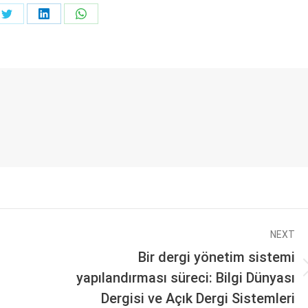
Share
Share
Share
on
on
on
ook
Twitter
LinkedIn
WhatsApp
NEXT
Bir dergi yönetim sistemi
Next
yapılandırması süreci: Bilgi Dünyası
post:
Dergisi ve Açık Dergi Sistemleri