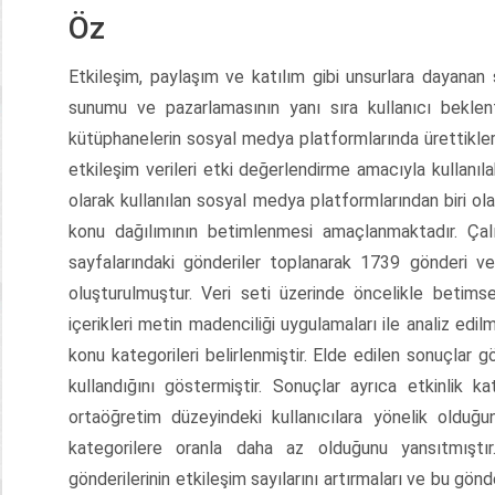
Öz
Etkileşim, paylaşım ve katılım gibi unsurlara dayanan
sunumu ve pazarlamasının yanı sıra kullanıcı beklent
kütüphanelerin sosyal medya platformlarında ürettikleri 
etkileşim verileri etki değerlendirme amacıyla kullanı
olarak kullanılan sosyal medya platformlarından biri ola
konu dağılımının betimlenmesi amaçlanmaktadır. Ça
sayfalarındaki gönderiler toplanarak 1739 gönderi ve b
oluşturulmuştur. Veri seti üzerinde öncelikle betimsel
içerikleri metin madenciliği uygulamaları ile analiz edi
konu kategorileri belirlenmiştir. Elde edilen sonuçlar g
kullandığını göstermiştir. Sonuçlar ayrıca etkinlik ka
ortaöğretim düzeyindeki kullanıcılara yönelik olduğu
kategorilere oranla daha az olduğunu yansıtmıştır
gönderilerinin etkileşim sayılarını artırmaları ve bu gönde