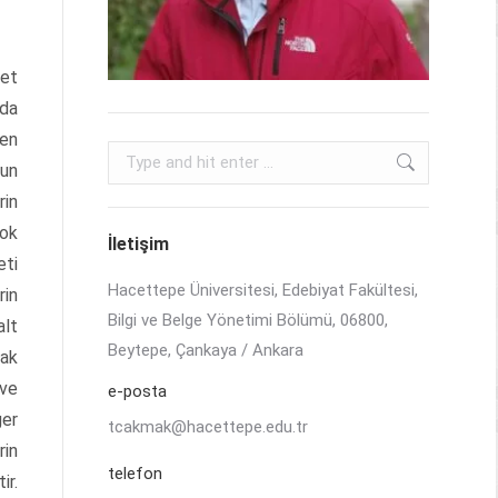
met
ada
len
Search:
ğun
rin
ook
İletişim
eti
Hacettepe Üniversitesi, Edebiyat Fakültesi,
rin
Bilgi ve Belge Yönetimi Bölümü, 06800,
alt
Beytepe, Çankaya / Ankara
rak
 ve
e-posta
ğer
tcakmak@hacettepe.edu.tr
rin
telefon
ir.