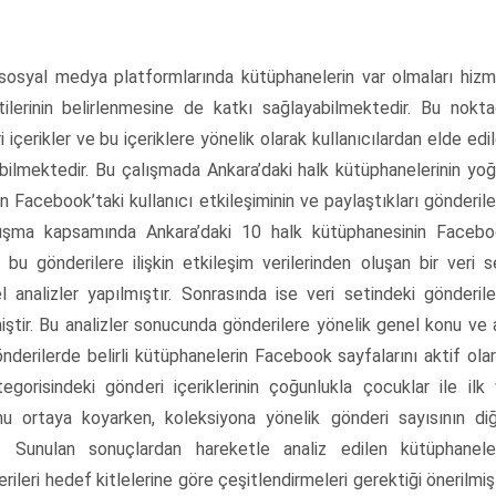
 sosyal medya platformlarında kütüphanelerin var olmaları hiz
ilerinin belirlenmesine de katkı sağlayabilmektedir. Bu nokt
içerikler ve bu içeriklere yönelik olarak kullanıcılardan elde edi
labilmektedir. Bu çalışmada Ankara’daki halk kütüphanelerinin yo
n Facebook’taki kullanıcı etkileşiminin ve paylaştıkları gönderile
lışma kapsamında Ankara’daki 10 halk kütüphanesinin Faceb
u gönderilere ilişkin etkileşim verilerinden oluşan bir veri s
 analizler yapılmıştır. Sonrasında ise veri setindeki gönderile
lmiştir. Bu analizler sonucunda gönderilere yönelik genel konu ve 
önderilerde belirli kütüphanelerin Facebook sayfalarını aktif ola
tegorisindeki gönderi içeriklerinin çoğunlukla çocuklar ile ilk
nu ortaya koyarken, koleksiyona yönelik gönderi sayısının di
. Sunulan sonuçlardan hareketle analiz edilen kütüphanele
rileri hedef kitlelerine göre çeşitlendirmeleri gerektiği önerilmişt